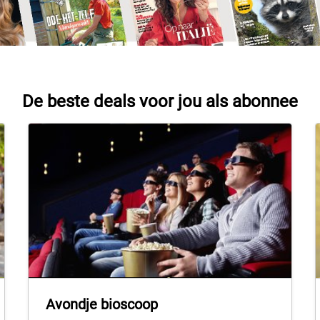
De beste deals voor jou als abonnee
Avondje bioscoop